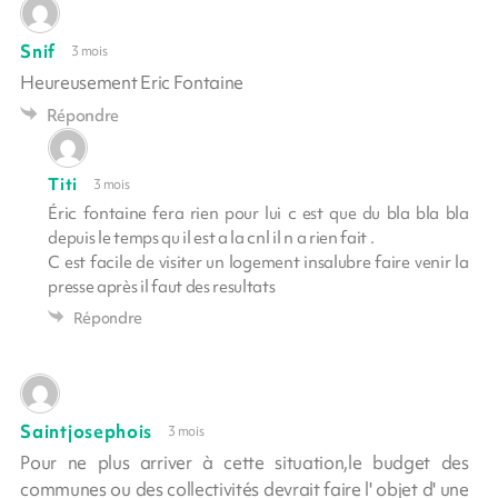
Snif
3 mois
Heureusement Eric Fontaine
Répondre
Titi
3 mois
Éric fontaine fera rien pour lui c est que du bla bla bla
depuis le temps qu il est a la cnl il n a rien fait .
C est facile de visiter un logement insalubre faire venir la
presse après il faut des resultats
Répondre
Saintjosephois
3 mois
Pour ne plus arriver à cette situation,le budget des
communes ou des collectivités devrait faire l' objet d' une