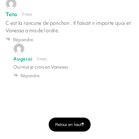
Toto
3 mois
C est la rancune de ponchon . Il faisait n importe quoi et
Vanessa a mis de l ordre.
Répondre
Augerai
3 mois
Oui moi je crois en Vanessa
Répondre
Retour en haut