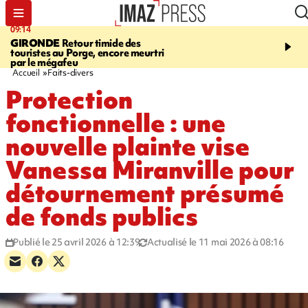
09:14
13:09
GIRONDE
Retour timide des
CONFLIT
Des échanges
touristes au Porge, encore meurtri
font cinq morts en Ukrai
par le mégafeu
Russie
Accueil
Faits-divers
Protection
fonctionnelle : une
nouvelle plainte vise
Vanessa Miranville pour
détournement présumé
de fonds publics
Publié le 25 avril 2026 à 12:39
Actualisé le 11 mai 2026 à 08:16