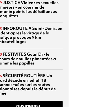
JUSTICE
Violences sexuelles
9
mineurs - un courrier de
manin pointe les défaillances
 enquêtes
INFOROUTE
À Saint-Denis, un
3
dent après le virage de la
aïque provoque 9 km
mbouteillages
FESTIVITÉS
Guan Di - le
0
cours de nouilles pimentées a
lammé les papilles
SÉCURITÉ ROUTIÈRE
Un
6
ard décède en juillet, 18
sonnes tuées sur les routes
nionnaises depuis le début de
nnée
PLUS D’INFOS