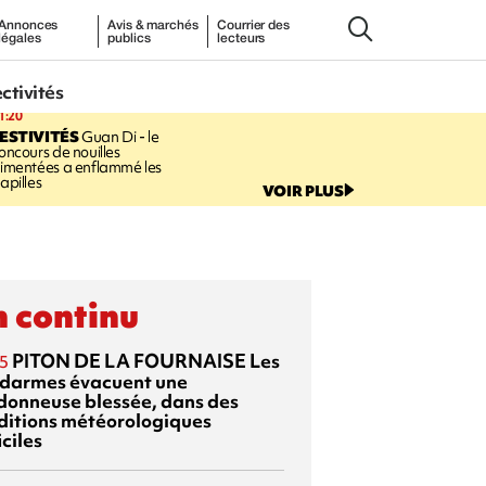
Annonces
Avis & marchés
Courrier des
légales
publics
lecteurs
ectivités
1:20
ESTIVITÉS
Guan Di - le
oncours de nouilles
imentées a enflammé les
apilles
VOIR PLUS
 continu
PITON DE LA FOURNAISE
Les
5
darmes évacuent une
donneuse blessée, dans des
ditions météorologiques
iciles