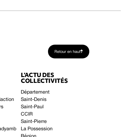
Retour en haut
L’ACTU DES
COLLECTIVITÉS
Département
daction
Saint-Denis
rs
Saint-Paul
CCIR
Saint-Pierre
 gadyamb
La Possession
Région