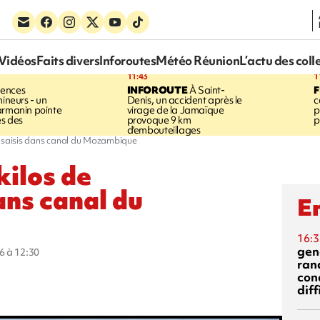
Vidéos
Faits divers
Inforoutes
Météo Réunion
L’actu des coll
11:43
1
lences
INFOROUTE
À Saint-
F
mineurs - un
Denis, un accident après le
c
armanin pointe
virage de la Jamaïque
p
es des
provoque 9 km
p
d'embouteillages
ts saisis dans canal du Mozambique
kilos de
ans canal du
En
16:3
gen
6 à 12:30
ran
con
diff