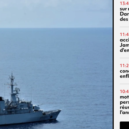
13:4
sur 
Dar
des
11:4
acci
Jam
d'e
11:2
con
enf
10:4
mot
per
réu
l'a