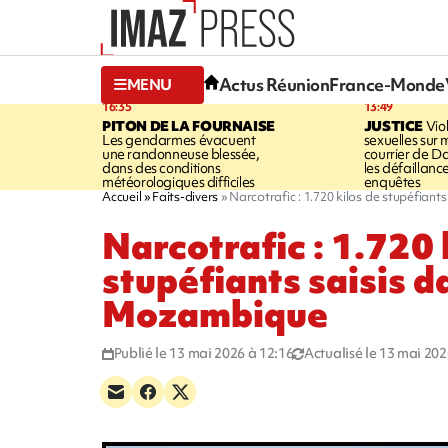
Actus Réunion
France-Monde
MENU
16:35
13:49
PITON DE LA FOURNAISE
JUSTICE
Vio
Les gendarmes évacuent
sexuelles sur 
une randonneuse blessée,
courrier de D
dans des conditions
les défaillanc
météorologiques difficiles
enquêtes
Accueil
Faits-divers
Narcotrafic : 1.720 kilos de stupéfian
Narcotrafic : 1.720 
stupéfiants saisis d
Mozambique
Publié le 13 mai 2026 à 12:16
Actualisé le 13 mai 202