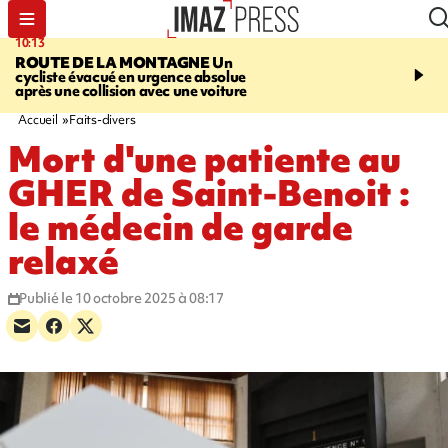
10:13
12:23
ROUTE DE LA MONTAGNE
Un
PRUDENCE
Les jouets
cycliste évacué en urgence absolue
peuvent éclater et brûler
après une collision avec une voiture
Accueil
Faits-divers
Mort d'une patiente au
GHER de Saint-Benoit :
le médecin de garde
relaxé
Publié le 10 octobre 2025 à 08:17