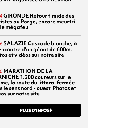
GIRONDE
Retour timide des
4
ristes au Porge, encore meurtri
 le mégafeu
SALAZIE
Cascade blanche, à
6
rencontre d'un géant de 600m.
os et vidéos sur notre site
MARATHON DE LA
0
RNICHE
1.300 coureurs sur le
me, la route du littoral fermée
 le sens nord - ouest. Photos et
os sur notre site
PLUS D’INFOS