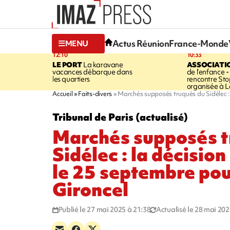
Actus Réunion
France-Monde
MENU
12:10
10:33
LE PORT
La karavane
ASSOCIATI
vacances débarque dans
de l’enfance -
les quartiers
rencontre Sto
organisée à L
Accueil
Faits-divers
Marchés supposés truqués du Sidélec :
Tribunal de Paris (actualisé)
Marchés supposés t
Sidélec : la décisio
le 25 septembre po
Gironcel
Publié le 27 mai 2025 à 21:38
Actualisé le 28 mai 202