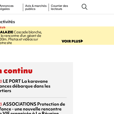
Annonces
Avis & marchés
Courrier des
légales
publics
lecteurs
ectivités
8:26
SALAZIE
Cascade blanche,
 la rencontre d'un géant de
00m. Photos et vidéos sur
VOIR PLUS
otre site
 continu
LE PORT
La karavane
0
ances débarque dans les
rtiers
ASSOCIATIONS
Protection de
3
nfance - une nouvelle rencontre
p VIF organisée à La Réunion