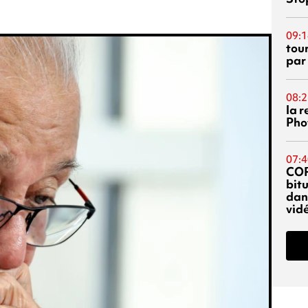
09:1
tou
par
08:2
la 
Phot
07:4
CO
bitu
dans
vidé