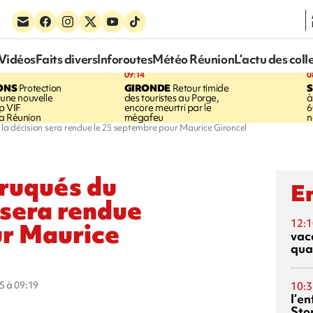
Vidéos
Faits divers
Inforoutes
Météo Réunion
L’actu des coll
09:14
0
ONS
Protection
GIRONDE
Retour timide
 une nouvelle
des touristes au Porge,
à
p VIF
encore meurtri par le
6
a Réunion
mégafeu
n
 la décision sera rendue le 25 septembre pour Maurice Gironcel
ruqués du
En
n sera rendue
12:1
ur Maurice
vac
qua
5 à 09:19
10:3
l’e
Sto