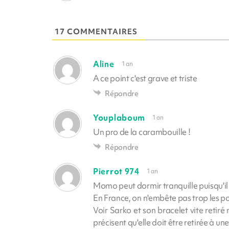
17 COMMENTAIRES
Aline
1 an
A ce point c'est grave et triste
Répondre
Youplaboum
1 an
Un pro de la carambouille !
Répondre
Pierrot 974
1 an
Momo peut dormir tranquille puisqu'il
En France, on n'embête pas trop les po
Voir Sarko et son bracelet vite retir
précisent qu'elle doit être retirée à 