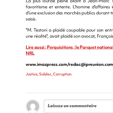
La plus lourde peine allant à Jean-Marc Te
favoritisme et entente. L'homme d'affaires
d'une exclusion des marchés publics durant t
saisis.
"M. Testoni a plaidé coupable pour son entre
une réalité", avait plaidé son avocat, François
Lire aussi : Perquisitions : le Parquet nation
NRL
www.imazpress.com/
redac@ipreunion.co
Justice, Sidelec, Corruption