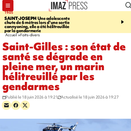
19:05
20:44
SAINT-JOSEPH
Une adolescente
À RETENIR CE SOIR
G
chute de 6 mètres lors d'une sortie
rouée de coups, cycliste,
cannyoning, elle a été hélitreuillée
personne disparue et c
par la gendarmerie
para-natation
Accueil
Faits-divers
Saint-Gilles : son état de
santé se dégrade en
pleine mer, un marin
hélitreuillé par les
gendarmes
Publié le 18 juin 2026 à 19:21
Actualisé le 18 juin 2026 à 19:27