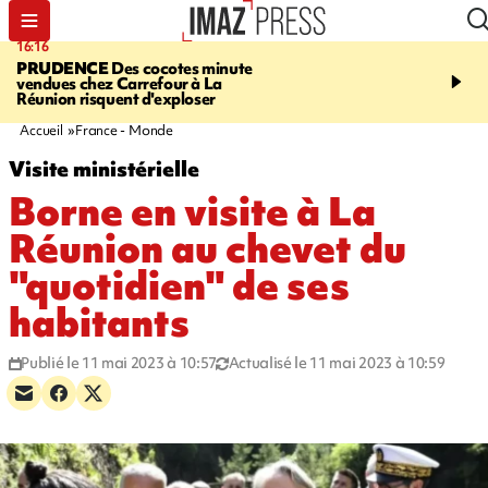
16:16
20:06
PRUDENCE
Des cocotes minute
À RETENIR CE SOIR
Vo
vendues chez Carrefour à La
l'Asie, mort d'une gram
Réunion risquent d'exploser
cocottes minute, Guan D
footballeurs
Accueil
France - Monde
Visite ministérielle
Borne en visite à La
Réunion au chevet du
"quotidien" de ses
habitants
Publié le 11 mai 2023 à 10:57
Actualisé le 11 mai 2023 à 10:59