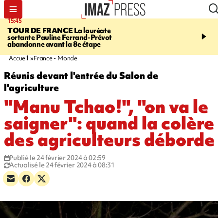
15:45
20:17
TOUR DE FRANCE
La lauréate
À RETENIR CE SOIR
Sé
sortante Pauline Ferrand-Prévot
routière, concours de nou
abandonne avant la 8e étape
du littoral fermée, courr
Darmanin et évacuation
Accueil
France - Monde
Réunis devant l'entrée du Salon de
l'agriculture
"Manu Tchao!", "on va le
saigner": quand la colère
des agriculteurs déborde
Publié le 24 février 2024 à 02:59
Actualisé le 24 février 2024 à 08:31