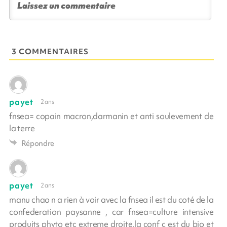
3 COMMENTAIRES
payet
2 ans
fnsea= copain macron,darmanin et anti soulevement de
la terre
Répondre
payet
2 ans
manu chao n a rien à voir avec la fnsea il est du coté de la
confederation paysanne , car fnsea=culture intensive
produits phyto etc extreme droite,la conf c est du bio et