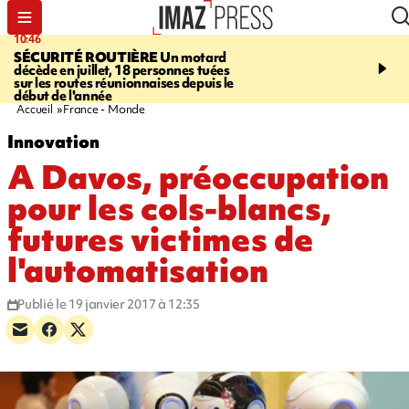
10:46
13:49
SÉCURITÉ ROUTIÈRE
Un motard
JUSTICE
Violences sexu
décède en juillet, 18 personnes tuées
mineurs - un courrier d
sur les routes réunionnaises depuis le
pointe les défaillances 
début de l'année
Accueil
France - Monde
Innovation
A Davos, préoccupation
pour les cols-blancs,
futures victimes de
l'automatisation
Publié le 19 janvier 2017 à 12:35