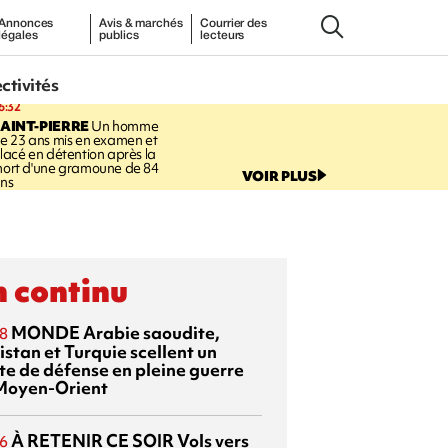
Annonces
Avis & marchés
Courrier des
légales
publics
lecteurs
ectivités
6:32
AINT-PIERRE
Un homme
e 23 ans mis en examen et
lacé en détention après la
ort d'une gramoune de 84
VOIR PLUS
ns
 continu
MONDE
Arabie saoudite,
8
istan et Turquie scellent un
te de défense en pleine guerre
Moyen-Orient
À RETENIR CE SOIR
Vols vers
6