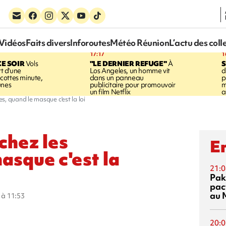
Vidéos
Faits divers
Inforoutes
Météo Réunion
L’actu des coll
17:17
1
CE SOIR
Vols
"LE DERNIER REFUGE"
À
S
rt d'une
Los Angeles, un homme vit
d
cottes minute,
dans un panneau
p
unes
publicitaire pour promouvoir
m
un film Netflix
a
s, quand le masque c'est la loi
chez les
En
asque c'est la
21:0
Pak
pac
au 
0 à 11:53
20:0