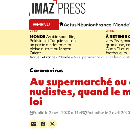
Actus Réunion
France-Monde
MENU
21:08
20:06
MONDE
Arabie saoudite,
À RETENIR 
Pakistan et Turquie scellent
vers l'Asie, mo
un pacte de défense en
gramoune, co
pleine guerre au Moyen-
Guan Di et je
Orient
footballeurs
Accueil
France - Monde
Au supermarché ou chez les nudiste
Coronavirus
Au supermarché ou 
nudistes, quand le m
loi
Publié le 2 avril 2020 à 11:43
Actualisé le 2 avril 202