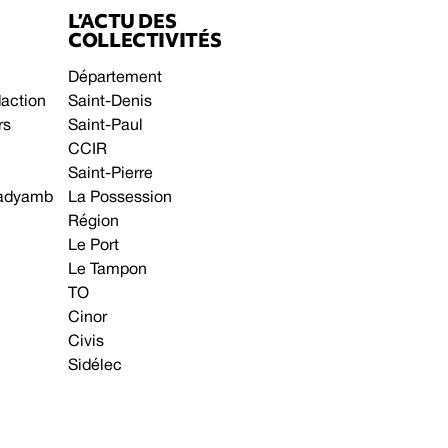
L’ACTU DES
COLLECTIVITÉS
Département
daction
Saint-Denis
rs
Saint-Paul
CCIR
Saint-Pierre
 gadyamb
La Possession
Région
Le Port
Le Tampon
TO
Cinor
Civis
Sidélec