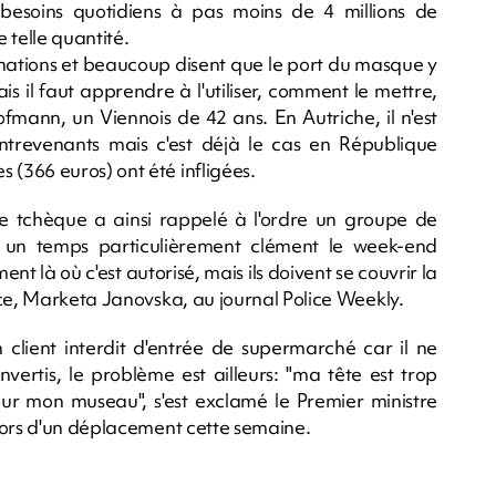
esoins quotidiens à pas moins de 4 millions de
 telle quantité.
inations et beaucoup disent que le port du masque y
is il faut apprendre à l'utiliser, comment le mettre,
Hofmann, un Viennois de 42 ans. En Autriche, il n'est
ntrevenants mais c'est déjà le cas en République
(366 euros) ont été infligées.
ce tchèque a ainsi rappelé à l'ordre un groupe de
 un temps particulièrement clément le week-end
nt là où c'est autorisé, mais ils doivent se couvrir la
ice, Marketa Janovska, au journal Police Weekly.
n client interdit d'entrée de supermarché car il ne
ertis, le problème est ailleurs: "ma tête est trop
our mon museau", s'est exclamé le Premier ministre
lors d'un déplacement cette semaine.