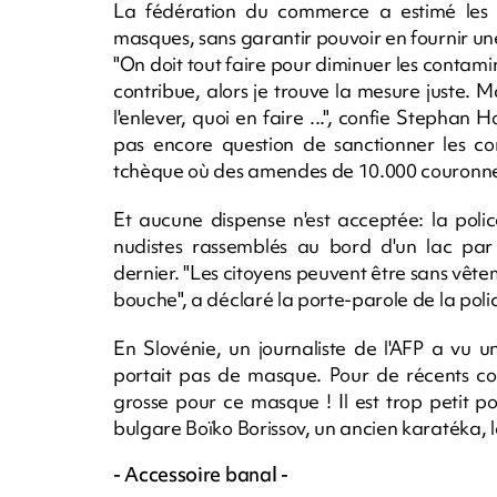
La fédération du commerce a estimé les b
masques, sans garantir pouvoir en fournir une
"On doit tout faire pour diminuer les contam
contribue, alors je trouve la mesure juste. Ma
l'enlever, quoi en faire ...", confie Stephan 
pas encore question de sanctionner les co
tchèque où des amendes de 10.000 couronnes 
Et aucune dispense n'est acceptée: la poli
nudistes rassemblés au bord d'un lac par
dernier. "Les citoyens peuvent être sans vêteme
bouche", a déclaré la porte-parole de la pol
En Slovénie, un journaliste de l'AFP a vu u
portait pas de masque. Pour de récents conv
grosse pour ce masque ! Il est trop petit p
bulgare Boïko Borissov, un ancien karatéka, 
- Accessoire banal -