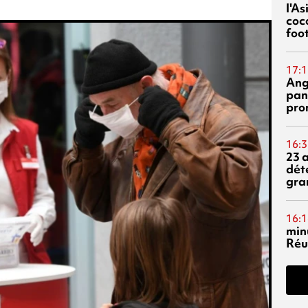
l'A
coc
foo
17:1
Ang
pan
pro
16:3
23 
dét
gra
16:1
min
Réu