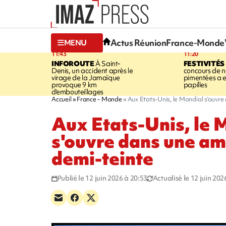
Actus Réunion
France-Monde
MENU
11:43
11:20
INFOROUTE
À Saint-
FESTIVITÉS
Denis, un accident après le
concours de no
virage de la Jamaïque
pimentées a 
provoque 9 km
papilles
d'embouteillages
Accueil
France - Monde
Aux Etats-Unis, le Mondial s'ouvr
Aux Etats-Unis, le 
s'ouvre dans une a
demi-teinte
Publié le 12 juin 2026 à 20:53
Actualisé le 12 juin 202