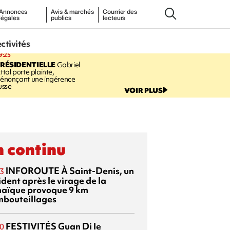
Annonces
Avis & marchés
Courrier des
légales
publics
lecteurs
ectivités
9:25
RÉSIDENTIELLE
Gabriel
ttal porte plainte,
énonçant une ingérence
usse
VOIR PLUS
 continu
INFOROUTE
À Saint-Denis, un
3
dent après le virage de la
aïque provoque 9 km
mbouteillages
FESTIVITÉS
Guan Di
le
0