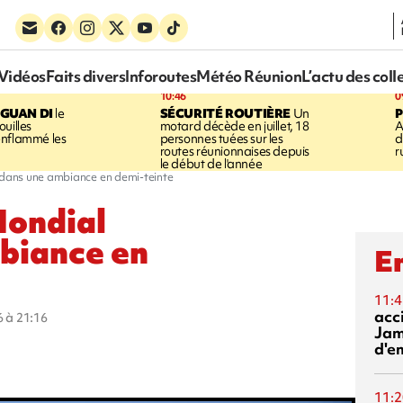
Vidéos
Faits divers
Inforoutes
Météo Réunion
L’actu des coll
10:46
0
GUAN DI
le
SÉCURITÉ ROUTIÈRE
Un
P
uilles
motard décède en juillet, 18
A
enflammé les
personnes tuées sur les
d
routes réunionnaises depuis
r
le début de l'année
e dans une ambiance en demi-teinte
Mondial
mbiance en
En
11:4
acci
6 à 21:16
Jam
d'e
11:2