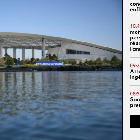
con
enf
10:4
mot
per
réu
l'a
09:2
Att
ing
08:5
San
pre