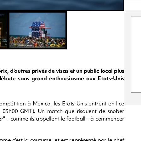
ix, d'autres privés de visas et un public local plus
 débute sans grand enthousiasme aux Etats-Unis
ompétition à Mexico, les Etats-Unis entrent en lice
i 03h00 GMT). Un match que risquent de snober
r" - comme ils appellent le football - à commencer
mme c'est la coutume, et est représenté par le chef