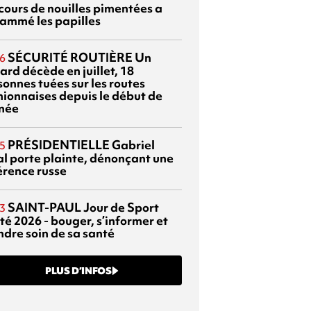
cours de nouilles pimentées a
lammé les papilles
SÉCURITÉ ROUTIÈRE
Un
6
ard décède en juillet, 18
sonnes tuées sur les routes
nionnaises depuis le début de
nnée
PRÉSIDENTIELLE
Gabriel
5
al porte plainte, dénonçant une
érence russe
SAINT-PAUL
Jour de Sport
3
té 2026 - bouger, s’informer et
ndre soin de sa santé
PLUS D’INFOS