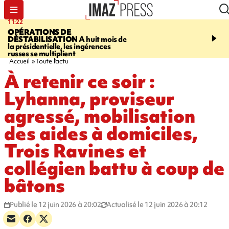
11:22
14:51
OPÉRATIONS DE
PARA-NATATION
Le P
DÉSTABILISATION
A huit mois de
Rivière triple champion
la présidentielle, les ingérences
russes se multiplient
Accueil
Toute l'actu
À retenir ce soir :
Lyhanna, proviseur
agressé, mobilisation
des aides à domiciles,
Trois Ravines et
collégien battu à coup de
bâtons
Publié le 12 juin 2026 à 20:02
Actualisé le 12 juin 2026 à 20:12