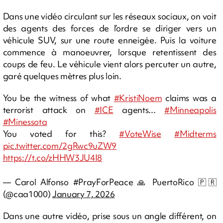
Dans une vidéo circulant sur les réseaux sociaux, on voit
des agents des forces de l’ordre se diriger vers un
véhicule SUV, sur une route enneigée. Puis la voiture
commence à manoeuvrer, lorsque retentissent des
coups de feu. Le véhicule vient alors percuter un autre,
garé quelques mètres plus loin.
You be the witness of what
#KristiNoem
claims was a
terrorist attack on
#ICE
agents...
#Minneapolis
#Minessota
You voted for this?
#VoteWise
#Midterms
pic.twitter.com/2gRwc9uZW9
https://t.co/zHHW3JU4I8
— Carol Alfonso #PrayForPeace 🙏 PuertoRico 🇵🇷
(@caa1000)
January 7, 2026
Dans une autre vidéo, prise sous un angle différent, on