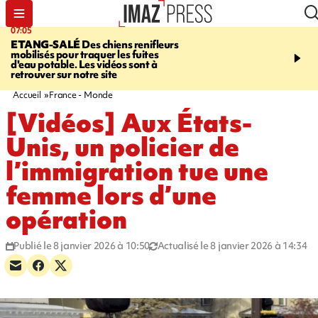
07:05
09:53
ETANG-SALÉ
Des chiens renifleurs
UN ÉTÉ
mobilisés pour traquer les fuites
CATASTROPHIQUE
Ca
d'eau potable. Les vidéos sont à
sécheresse, incendies - 
retrouver sur notre site
"global" pour ne laisser
agriculteur "seul"
Accueil
France - Monde
[Vidéos] Aux États-
Unis, un policier de
l’immigration tue une
femme lors d’une
opération
Publié le 8 janvier 2026 à 10:50
Actualisé le 8 janvier 2026 à 14:34