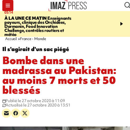
05:14
07:08
À LA UNE CE MATIN
Enseignants
LE PORT
L'incendie à la
payeurs, clinique des Orchidées,
Orchidées pourrait avoi
Darmanin, Food Innovation
conséquences pour les p
Challenge, contrôles routiers et
Réunion
météo
Accueil
France - Monde
Il s'agirait d'un sac piégé
Bombe dans une
madrassa au Pakistan:
au moins 7 morts et 50
blessés
Publié le 27 octobre 2020 à 11:09
Actualisé le 27 octobre 2020 à 13:51