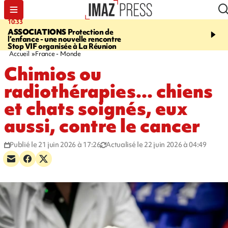
10:33
15:03
ASSOCIATIONS
Protection de
CANADA
Vaste feu de 
l’enfance - une nouvelle rencontre
l'ouest du pays, 20.000 
Stop VIF organisée à La Réunion
l'état d'urgence déclaré
Accueil
France - Monde
Chimios ou
radiothérapies... chiens
et chats soignés, eux
aussi, contre le cancer
Publié le 21 juin 2026 à 17:26
Actualisé le 22 juin 2026 à 04:49