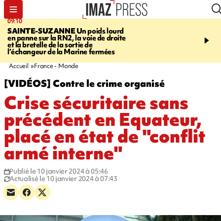
09:10
11:22
SAINTE-SUZANNE
Un poids lourd
OPÉRATIONS DE
en panne sur la RN2, la voie de droite
DÉSTABILISATION
A h
et la bretelle de la sortie de
la présidentielle, les ing
l’échangeur de la Marine fermées
russes se multiplient
Accueil
France - Monde
[VIDÉOS] Contre le crime organisé
Crise sécuritaire sans
précédent en Equateur,
placé en état de "conflit
armé interne"
Publié le 10 janvier 2024 à 05:46
Actualisé le 10 janvier 2024 à 07:43