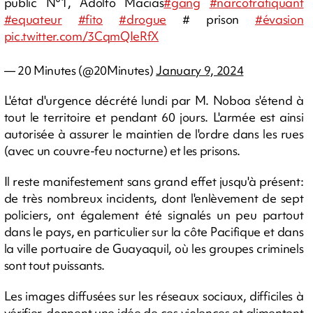
public N°1, Adolfo Macias
#gang
#narcotrafiquant
#equateur
#fito
#drogue
# prison
#évasion
pic.twitter.com/3CqmQIeRfX
— 20 Minutes (@20Minutes)
January 9, 2024
L'état d'urgence décrété lundi par M. Noboa s'étend à
tout le territoire et pendant 60 jours. L'armée est ainsi
autorisée à assurer le maintien de l'ordre dans les rues
(avec un couvre-feu nocturne) et les prisons.
Il reste manifestement sans grand effet jusqu'à présent:
de très nombreux incidents, dont l'enlèvement de sept
policiers, ont également été signalés un peu partout
dans le pays, en particulier sur la côte Pacifique et dans
la ville portuaire de Guayaquil, où les groupes criminels
sont tout puissants.
Les images diffusées sur les réseaux sociaux, difficiles à
vérifier, donnent une idée de ces violences et alimentent