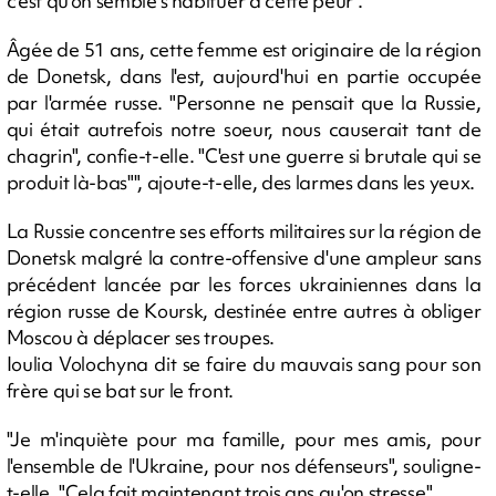
c'est qu'on semble s'habituer à cette peur".
Âgée de 51 ans, cette femme est originaire de la région
de Donetsk, dans l'est, aujourd'hui en partie occupée
par l'armée russe. "Personne ne pensait que la Russie,
qui était autrefois notre soeur, nous causerait tant de
chagrin", confie-t-elle. "C'est une guerre si brutale qui se
produit là-bas"", ajoute-t-elle, des larmes dans les yeux.
La Russie concentre ses efforts militaires sur la région de
Donetsk malgré la contre-offensive d'une ampleur sans
précédent lancée par les forces ukrainiennes dans la
région russe de Koursk, destinée entre autres à obliger
Moscou à déplacer ses troupes.
Ioulia Volochyna dit se faire du mauvais sang pour son
frère qui se bat sur le front.
"Je m'inquiète pour ma famille, pour mes amis, pour
l'ensemble de l'Ukraine, pour nos défenseurs", souligne-
t-elle. "Cela fait maintenant trois ans qu'on stresse".