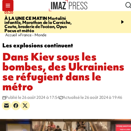
05:20
06:29
À LA UNE CE MATIN
Mortalité
MORT D'UNE GRAMO
infantile, Marathon de la Corniche,
SAINT-PIERRE
Le mis 
Ceuta, braderie de l'océan, Opus
être présenté au tribuna
Pocus et météo
Accueil
France - Monde
Les explosions continuent
Dans Kiev sous les
bombes, des Ukrainiens
se réfugient dans le
métro
Publié le 26 août 2024 à 17:54
Actualisé le 26 août 2024 à 19:46