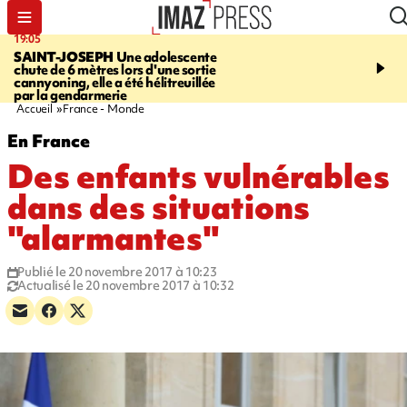
19:05
20:44
SAINT-JOSEPH
Une adolescente
À RETENIR CE SOIR
G
chute de 6 mètres lors d'une sortie
rouée de coups, cycliste,
cannyoning, elle a été hélitreuillée
personne disparue et c
par la gendarmerie
para-natation
Accueil
France - Monde
En France
Des enfants vulnérables
dans des situations
"alarmantes"
Publié le 20 novembre 2017 à 10:23
Actualisé le 20 novembre 2017 à 10:32