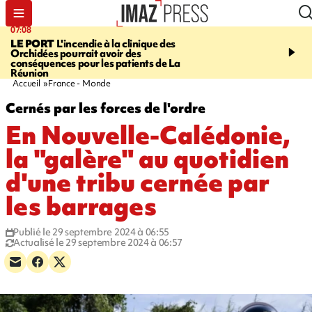
07:08
09:56
LE PORT
L'incendie à la clinique des
VIOLENCES SEXUELL
Orchidées pourrait avoir des
MINEURS
L'association 
conséquences pour les patients de La
judiciaire dénonce une "
Réunion
Darmanin
Accueil
France - Monde
Cernés par les forces de l'ordre
En Nouvelle-Calédonie,
la "galère" au quotidien
d'une tribu cernée par
les barrages
Publié le 29 septembre 2024 à 06:55
Actualisé le 29 septembre 2024 à 06:57