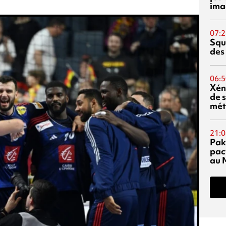
ima
07:2
Squ
des
06:5
Xén
de s
mét
21:0
Pak
pac
au 