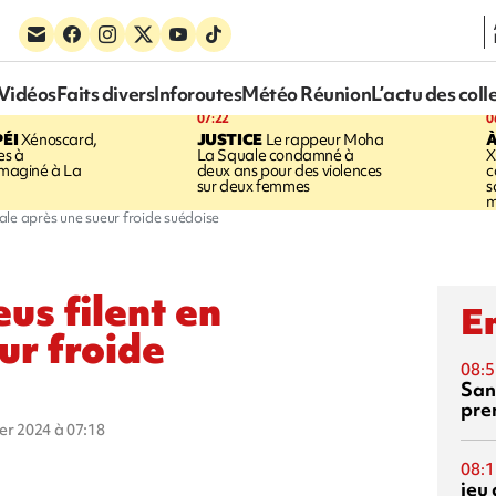
Vidéos
Faits divers
Inforoutes
Météo Réunion
L’actu des coll
07:22
0
ÉI
Xénoscard,
JUSTICE
Le rappeur Moha
À
es à
La Squale condamné à
X
 imaginé à La
deux ans pour des violences
c
sur deux femmes
s
m
inale après une sueur froide suédoise
eus filent en
En
ur froide
08:5
San
pre
ier 2024 à 07:18
08:1
jeu 