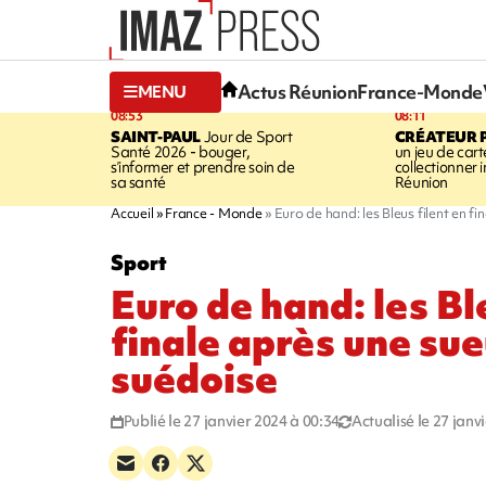
Actus Réunion
France-Monde
MENU
08:53
08:11
SAINT-PAUL
Jour de Sport
CRÉATEUR P
Santé 2026 - bouger,
un jeu de cart
s’informer et prendre soin de
collectionner
sa santé
Réunion
Accueil
France - Monde
Euro de hand: les Bleus filent en f
Sport
Euro de hand: les Bl
finale après une sue
suédoise
Publié le 27 janvier 2024 à 00:34
Actualisé le 27 janv