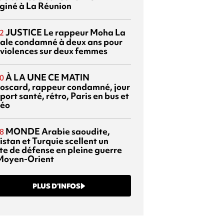
giné à La Réunion
JUSTICE
Le rappeur Moha La
2
ale condamné à deux ans pour
 violences sur deux femmes
À LA UNE CE MATIN
0
oscard, rappeur condamné, jour
port santé, rétro, Paris en bus et
éo
MONDE
Arabie saoudite,
8
istan et Turquie scellent un
te de défense en pleine guerre
Moyen-Orient
PLUS D’INFOS