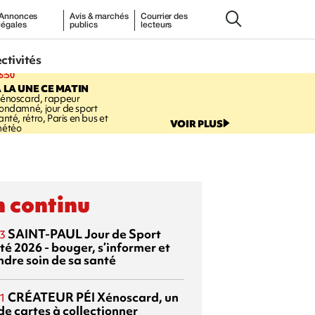
Annonces
Avis & marchés
Courrier des
légales
publics
lecteurs
ectivités
6:50
 LA UNE CE MATIN
énoscard, rappeur
ondamné, jour de sport
anté, rétro, Paris en bus et
VOIR PLUS
étéo
 continu
SAINT-PAUL
Jour de Sport
3
té 2026 - bouger, s’informer et
ndre soin de sa santé
CRÉATEUR PÉI
Xénoscard, un
1
de cartes à collectionner