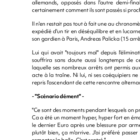
allemands, opposés dans l'autre demi-fin
certainement comment ils sont passés si proch
Il n'en restait pas tout à fait une au chrono
expédié d'un tir en déséquilibre et en lucar
son gardien à Paris, Andreas Palicka (15 arrê
Lui qui avait "toujours mal" depuis l'élim
souffrira sans doute aussi longtemps de c
laquelle ses nombreux arrêts ont permis au
acte à la traîne. Ni lui, ni ses coéquipiers ne
repris l'ascendant de cette rencontre alterna
- "Scénario dément" -
"Ce sont des moments pendant lesquels on prie
Ca a été un moment hyper, hyper fort en émot
le dernier Euro après une blessure par arme b
plutôt bien, ça m'arrive. J'ai préféré passer
remonter la balle. C'est rentré."