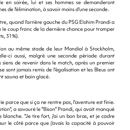
ale en soirée, lui et ses hommes se demanderont
es de l'élimination, à savoir moins d'une seconde.
mètre, quand l'arrière gauche du PSG Elohim Prandi a
ne le coup franc de la dernière chance pour tromper
ts, 31%).
ination au même stade de leur Mondial à Stockholm,
elle-ci aussi, malgré une seconde période durant
x siens de revenir dans le match, après un premier
 se sont jamais remis de l'égalisation et les Bleus ont
nt sauna et bain glacé.
 parce que si ça ne rentre pas, l'aventure est finie.
ion", a savouré le "Bison" Prandi, qui avait manqué
lanche. "Je tire fort, j'ai un bon bras, et je cadre
 sur le côté parce que j'avais la capacité à pouvoir