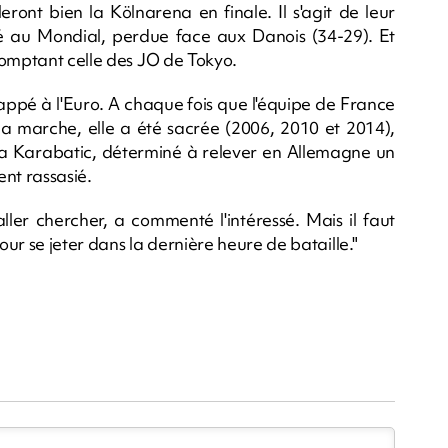
eront bien la Kölnarena en finale. Il s'agit de leur
é au Mondial, perdue face aux Danois (34-29). Et
comptant celle des JO de Tokyo.
happé à l'Euro. A chaque fois que l'équipe de France
 la marche, elle a été sacrée (2006, 2010 et 2014),
a Karabatic, déterminé à relever en Allemagne un
ent rassasié.
ller chercher, a commenté l'intéressé. Mais il faut
ur se jeter dans la dernière heure de bataille."