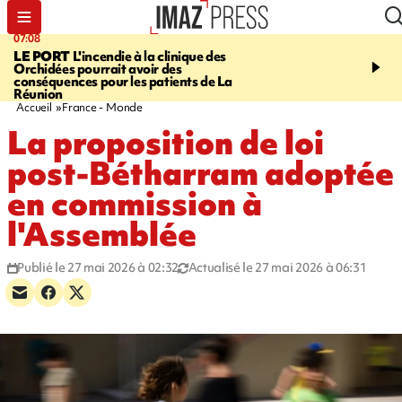
07:08
09:56
LE PORT
L'incendie à la clinique des
VIOLENCES SEXUELL
Orchidées pourrait avoir des
MINEURS
L'association 
conséquences pour les patients de La
judiciaire dénonce une "
Réunion
Darmanin
Accueil
France - Monde
La proposition de loi
post-Bétharram adoptée
en commission à
l'Assemblée
Publié le 27 mai 2026 à 02:32
Actualisé le 27 mai 2026 à 06:31