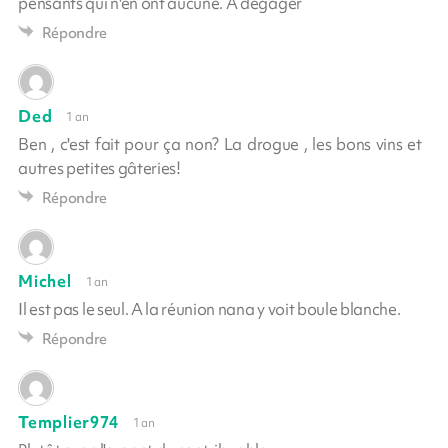
pensants qui n'en ont aucune. A dégager
Répondre
Ded
1 an
Ben , c'est fait pour ça non? La drogue , les bons vins et
autres petites gâteries!
Répondre
Michel
1 an
Il est pas le seul. A la réunion nana y voit boule blanche.
Répondre
Templier974
1 an