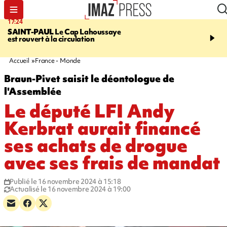
17:24
19:49
SAINT-PAUL
Le Cap Lahoussaye
PORTÉ DISPARU
Après
est rouvert à la circulation
Quentin Dumontier, sa f
une cagnotte pour rapat
corps en Hexagone
Accueil
France - Monde
Braun-Pivet saisit le déontologue de
l'Assemblée
Le député LFI Andy
Kerbrat aurait financé
ses achats de drogue
avec ses frais de mandat
Publié le 16 novembre 2024 à 15:18
Actualisé le 16 novembre 2024 à 19:00