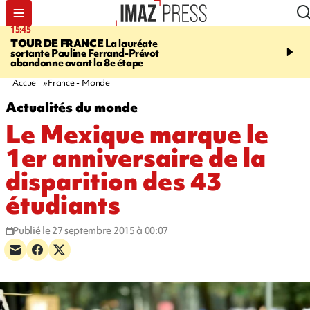
15:45
20:17
TOUR DE FRANCE
La lauréate
À RETENIR CE SOIR
Sé
sortante Pauline Ferrand-Prévot
routière, concours de nou
abandonne avant la 8e étape
du littoral fermée, courr
Darmanin et évacuation
Accueil
France - Monde
Actualités du monde
Le Mexique marque le
1er anniversaire de la
disparition des 43
étudiants
Publié le 27 septembre 2015 à 00:07