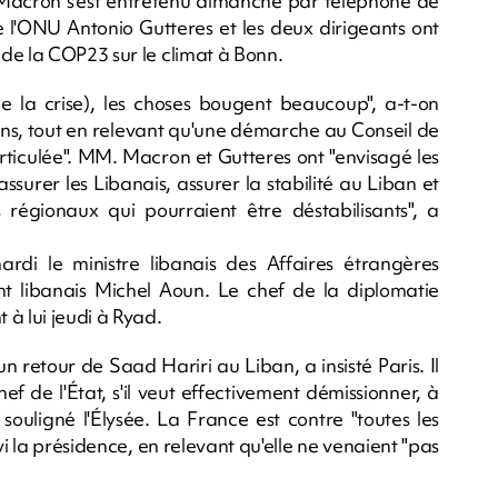
Macron s'est entretenu dimanche par téléphone de
de l'ONU Antonio Gutteres et les deux dirigeants ont
de la COP23 sur le climat à Bonn.
(de la crise), les choses bougent beaucoup", a-t-on
ons, tout en relevant qu'une démarche au Conseil de
 articulée". MM. Macron et Gutteres ont "envisagé les
 rassurer les Libanais, assurer la stabilité au Liban et
régionaux qui pourraient être déstabilisants", a
di le ministre libanais des Affaires étrangères
ent libanais Michel Aoun. Le chef de la diplomatie
à lui jeudi à Ryad.
n retour de Saad Hariri au Liban, a insisté Paris. Il
ef de l'État, s'il veut effectivement démissionner, à
 souligné l'Élysée. La France est contre "toutes les
vi la présidence, en relevant qu'elle ne venaient "pas