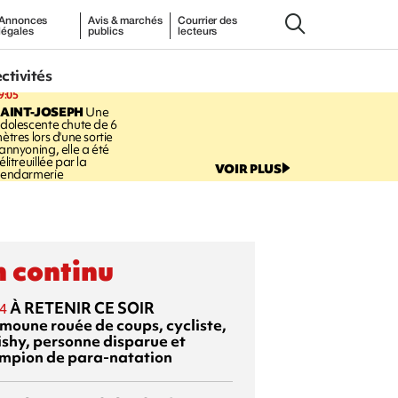
Annonces
Avis & marchés
Courrier des
légales
publics
lecteurs
ectivités
9:05
AINT-JOSEPH
Une
dolescente chute de 6
ètres lors d'une sortie
annyoning, elle a été
élitreuillée par la
VOIR PLUS
endarmerie
 continu
À RETENIR CE SOIR
4
moune rouée de coups, cycliste,
ishy, personne disparue et
mpion de para-natation