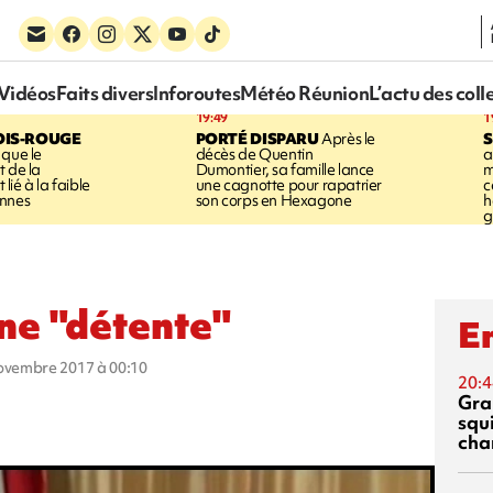
Vidéos
Faits divers
Inforoutes
Météo Réunion
L’actu des coll
19:49
1
OIS-ROUGE
PORTÉ DISPARU
Après le
S
 que le
décès de Quentin
a
t de la
Dumontier, sa famille lance
m
ié à la faible
une cagnotte pour rapatrier
c
annes
son corps en Hexagone
h
g
une "détente"
En
novembre 2017 à 00:10
20:4
Gra
squ
cha