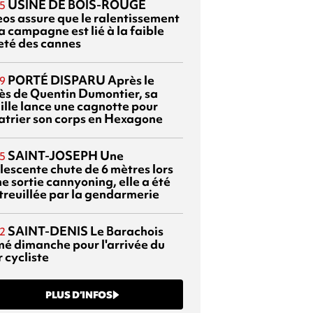
USINE DE BOIS-ROUGE
5
eos assure que le ralentissement
a campagne est lié à la faible
eté des cannes
PORTÉ DISPARU
Après le
9
ès de Quentin Dumontier, sa
ille lance une cagnotte pour
atrier son corps en Hexagone
SAINT-JOSEPH
Une
5
lescente chute de 6 mètres lors
e sortie cannyoning, elle a été
itreuillée par la gendarmerie
SAINT-DENIS
Le Barachois
2
mé dimanche pour l'arrivée du
 cycliste
PLUS D’INFOS