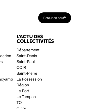
Retour en haut
L’ACTU DES
COLLECTIVITÉS
Département
daction
Saint-Denis
rs
Saint-Paul
CCIR
Saint-Pierre
 gadyamb
La Possession
Région
Le Port
Le Tampon
TO
Cinor