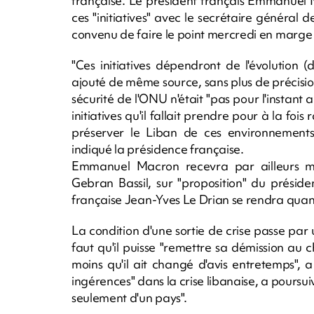
française. Le président français Emmanuel 
ces "initiatives" avec le secrétaire général 
convenu de faire le point mercredi en marge 
"Ces initiatives dépendront de l'évolution 
ajouté de même source, sans plus de précisi
sécurité de l'ONU n'était "pas pour l'instant
initiatives qu'il fallait prendre pour à la fois
préserver le Liban de ces environnements 
indiqué la présidence française.
Emmanuel Macron recevra par ailleurs mar
Gebran Bassil, sur "proposition" du présid
française Jean-Yves Le Drian se rendra quant 
La condition d'une sortie de crise passe par u
faut qu'il puisse "remettre sa démission au ch
moins qu'il ait changé d'avis entretemps", a
ingérences" dans la crise libanaise, a poursui
seulement d'un pays".