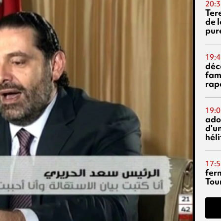
20:3
Ter
de l
pur
19:4
déc
fam
rap
19:0
ado
d'un
hél
17:5
fer
Tour