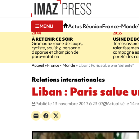
Actus Réunion
France-Monde
MENU
20:44
20:35
À RETENIR CE SOIR
USINE DE B
Gramoune rouée de coups,
Tereos assure
cycliste, squishy, personne
ralentissemen
disparue et champion de
campagne est l
para-natation
pureté des c
Accueil
France - Monde
Liban : Paris salue une "détente"
Relations internationales
Liban : Paris salue 
Publié le 13 novembre 2017 à 23:07
Actualisé le 14 