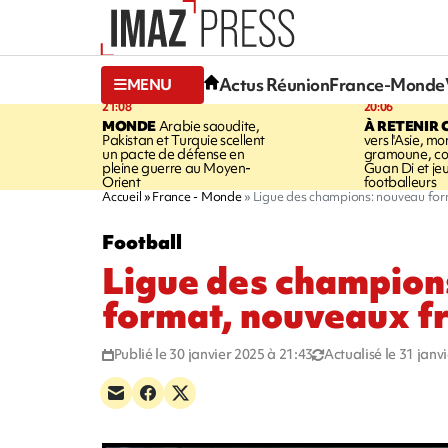
Actus Réunion
France-Monde
MENU
21:08
20:06
MONDE
Arabie saoudite,
À RETENIR 
Pakistan et Turquie scellent
vers l'Asie, mo
un pacte de défense en
gramoune, co
pleine guerre au Moyen-
Guan Di et je
Orient
footballeurs
Accueil
France - Monde
Ligue des champions: nouveau for
Football
Ligue des champion
format, nouveaux fr
Publié le 30 janvier 2025 à 21:43
Actualisé le 31 janv