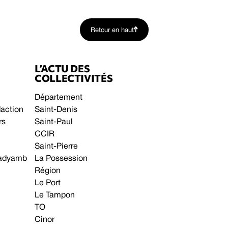
Retour en haut
L’ACTU DES
COLLECTIVITÉS
Département
daction
Saint-Denis
rs
Saint-Paul
CCIR
Saint-Pierre
 gadyamb
La Possession
Région
Le Port
Le Tampon
TO
Cinor