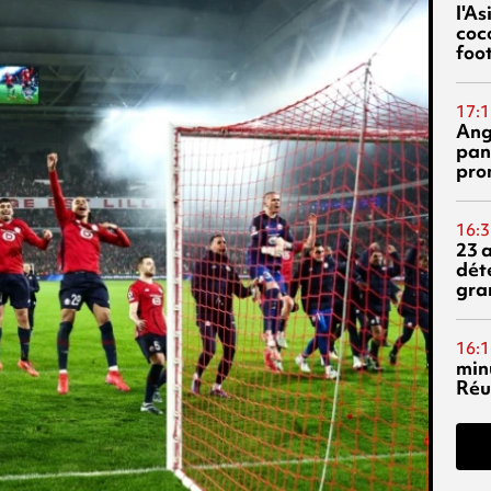
l'A
coc
foo
17:1
Ang
pan
pro
16:3
23 
dét
gra
16:1
min
Réu