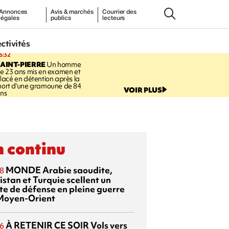
Annonces
Avis & marchés
Courrier des
légales
publics
lecteurs
ectivités
6:32
AINT-PIERRE
Un homme
e 23 ans mis en examen et
lacé en détention après la
ort d'une gramoune de 84
VOIR PLUS
ns
 continu
MONDE
Arabie saoudite,
8
istan et Turquie scellent un
te de défense en pleine guerre
Moyen-Orient
À RETENIR CE SOIR
Vols vers
6