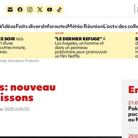
Vidéos
Faits divers
Inforoutes
Météo Réunion
L’actu des coll
17:17
1
CE SOIR
Vols
"LE DERNIER REFUGE"
À
S
rt d'une
Los Angeles, un homme vit
d
cottes minute,
dans un panneau
p
unes
publicitaire pour promouvoir
m
un film Netflix
a
mat, nouveaux frissons
s: nouveau
En
issons
21:0
Pak
ier 2025 à 05:55
pac
au 
20:0