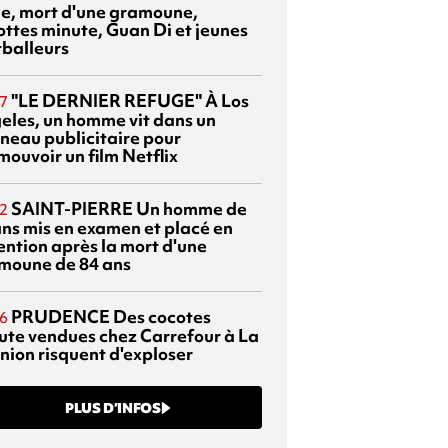
sie, mort d'une gramoune,
ottes minute, Guan Di et jeunes
tballeurs
"LE DERNIER REFUGE"
À Los
7
eles, un homme vit dans un
neau publicitaire pour
mouvoir un film Netflix
SAINT-PIERRE
Un homme de
2
ans mis en examen et placé en
ention après la mort d'une
moune de 84 ans
PRUDENCE
Des cocotes
6
ute vendues chez Carrefour à La
nion risquent d'exploser
PLUS D’INFOS