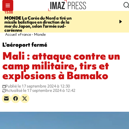
15:08
17:24
MONDE
La Corée du Nord a tiré un
SAINT-PAUL
Le Cap L
missile balistique en direction de la
est rouvert à la circulat
mer du Japon, selon l'armée sud-
coréenne
Accueil
France - Monde
L'aéroport fermé
Mali : attaque contre un
camp militaire, tirs et
explosions à Bamako
Publié le 17 septembre 2024 à 12:30
Actualisé le 17 septembre 2024 à 12:42