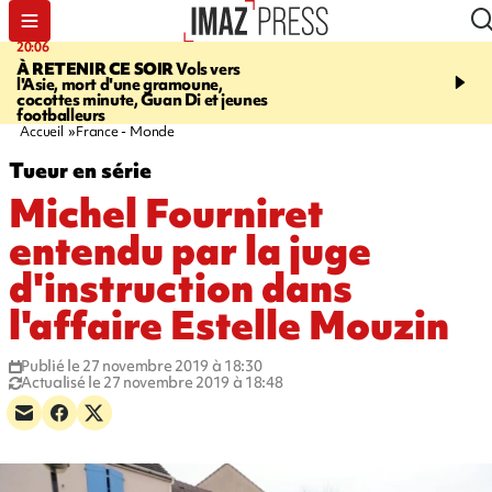
20:06
07:22
À RETENIR CE SOIR
Vols vers
JUSTICE
Le rappeur M
l'Asie, mort d'une gramoune,
Squale condamné à deu
cocottes minute, Guan Di et jeunes
des violences sur deux
footballeurs
Accueil
France - Monde
Tueur en série
Michel Fourniret
entendu par la juge
d'instruction dans
l'affaire Estelle Mouzin
Publié le 27 novembre 2019 à 18:30
Actualisé le 27 novembre 2019 à 18:48