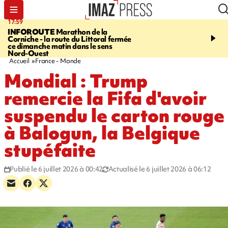
17:59
07:40
INFOROUTE
Marathon de la
MARATHON DE LA C
Corniche - la route du Littoral fermée
1.300 coureurs sur le bi
ce dimanche matin dans le sens
du littoral fermée dans l
Nord-Ouest
ouest. Photos et vidéos s
Accueil
France - Monde
Mondial : Trump
remercie la Fifa d'avoir
suspendu le carton rouge
à Balogun, la Belgique
stupéfaite
Publié le 6 juillet 2026 à 00:42
Actualisé le 6 juillet 2026 à 06:12