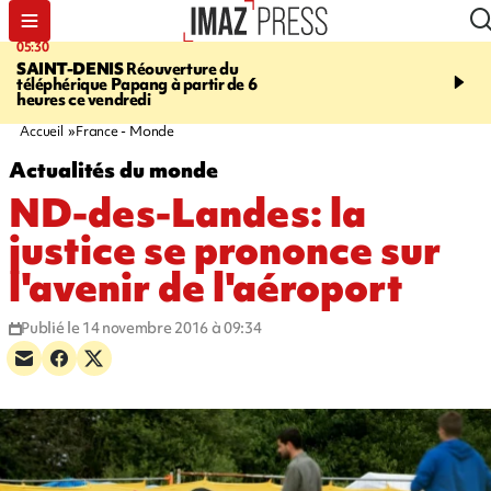
05:30
07:00
SAINT-DENIS
Réouverture du
LA MÉTÉO DAPRÉ M
téléphérique Papang à partir de 6
ROSINA
Un vendredi so
heures ce vendredi
Accueil
France - Monde
Actualités du monde
ND-des-Landes: la
justice se prononce sur
l'avenir de l'aéroport
Publié le 14 novembre 2016 à 09:34