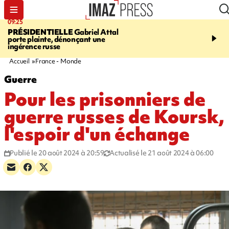
09:25
11:43
PRÉSIDENTIELLE
Gabriel Attal
INFOROUTE
À Saint-D
porte plainte, dénonçant une
accident après le virage 
ingérence russe
Jamaïque provoque 9 
d'embouteillages
Accueil
France - Monde
Guerre
Pour les prisonniers de
guerre russes de Koursk,
l'espoir d'un échange
Publié le 20 août 2024 à 20:59
Actualisé le 21 août 2024 à 06:00