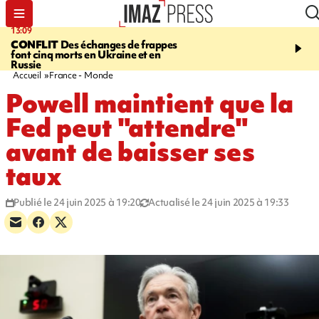
13:09
17:14
CONFLIT
Des échanges de frappes
ESCALADE
Quatre méd
font cinq morts en Ukraine et en
européennes pour les je
Russie
grimpeurs réunionnais 
Accueil
France - Monde
Powell maintient que la
Fed peut "attendre"
avant de baisser ses
taux
Publié le 24 juin 2025 à 19:20
Actualisé le 24 juin 2025 à 19:33