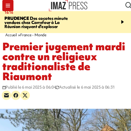
16:16
20:06
PRUDENCE
Des cocotes minute
À RETENIR CE SOIR
Vo
vendues chez Carrefour à La
l'Asie, mort d'une gram
Réunion risquent d'exploser
cocottes minute, Guan D
footballeurs
Accueil
France - Monde
Premier jugement mardi
contre un religieux
traditionaliste de
Riaumont
Publié le 6 mai 2025 à 06:04
Actualisé le 6 mai 2025 à 06:31