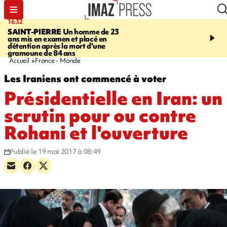
16:32
21:08
SAINT-PIERRE
Un homme de 23
MONDE
Arabie saoudit
ans mis en examen et placé en
et Turquie scellent un p
détention après la mort d'une
défense en pleine guerr
gramoune de 84 ans
Orient
Accueil
France - Monde
Les Iraniens ont commencé à voter
Présidentielle en Iran: un
scrutin pour ou contre
Rohani et l'ouverture
Publié le 19 mai 2017 à 08:49