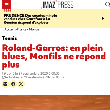
16:16
20:06
PRUDENCE
Des cocotes minute
À RETENIR CE SOIR
Vo
vendues chez Carrefour à La
l'Asie, mort d'une gram
Réunion risquent d'exploser
cocottes minute, Guan D
footballeurs
Accueil
France - Monde
Tennis
Roland-Garros: en plein
blues, Monfils ne répond
plus
Publié le 29 septembre 2020 à 00:35
Actualisé le 29 septembre 2020 à 05:57