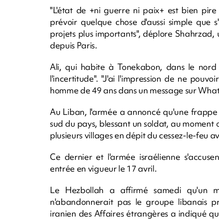
"L'état de +ni guerre ni paix+ est bien p
prévoir quelque chose d'aussi simple que s
projets plus importants", déplore Shahrzad,
depuis Paris.
Ali, qui habite à Tonekabon, dans le nord 
l'incertitude". "J'ai l'impression de ne pouvoi
homme de 49 ans dans un message sur Wha
Au Liban, l'armée a annoncé qu'une frappe 
sud du pays, blessant un soldat, au moment où
plusieurs villages en dépit du cessez-le-feu
Ce dernier et l'armée israélienne s'accuse
entrée en vigueur le 17 avril.
Le Hezbollah a affirmé samedi qu'un me
n'abandonnerait pas le groupe libanais pr
iranien des Affaires étrangères a indiqué que