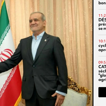
bon
11:2
DÉS
prés
se m
10:1
cyc
aprè
09:5
CA
séc
"glo
agri