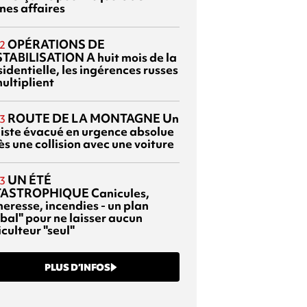
nes affaires
OPÉRATIONS DE
2
TABILISATION
A huit mois de la
identielle, les ingérences russes
ultiplient
ROUTE DE LA MONTAGNE
Un
3
liste évacué en urgence absolue
s une collision avec une voiture
UN ÉTÉ
3
TASTROPHIQUE
Canicules,
heresse, incendies - un plan
bal" pour ne laisser aucun
culteur "seul"
PLUS D’INFOS