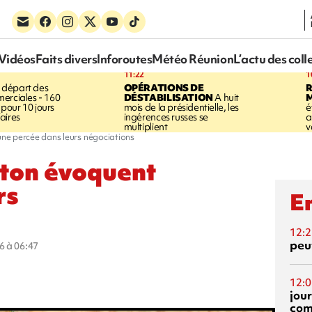
Vidéos
Faits divers
Inforoutes
Météo Réunion
L’actu des coll
11:22
1
 départ des
OPÉRATIONS DE
R
erciales - 160
DÉSTABILISATION
A huit
pour 10 jours
mois de la présidentielle, les
é
aires
ingérences russes se
a
multiplient
v
ne percée dans leurs négociations
ton évoquent
rs
En
12:2
peuv
6 à 06:47
12:0
jou
com