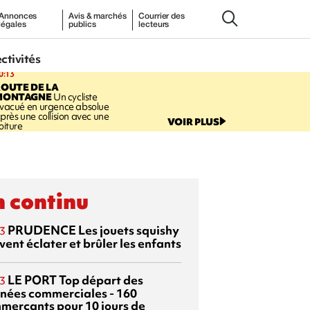
Annonces
Avis & marchés
Courrier des
légales
publics
lecteurs
ectivités
0:13
OUTE DE LA
MONTAGNE
Un cycliste
vacué en urgence absolue
près une collision avec une
VOIR PLUS
oiture
 continu
PRUDENCE
Les jouets squishy
3
ent éclater et brûler les enfants
LE PORT
Top départ des
3
rnées commerciales - 160
merçants pour 10 jours de