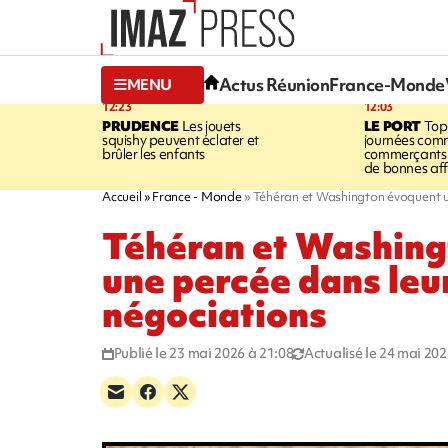
Actus Réunion
France-Monde
MENU
12:23
12:03
PRUDENCE
Les jouets
LE PORT
Top
squishy peuvent éclater et
journées comm
brûler les enfants
commerçants 
de bonnes aff
Accueil
France - Monde
Téhéran et Washington évoquent u
Téhéran et Washing
une percée dans leu
négociations
Publié le 23 mai 2026 à 21:08
Actualisé le 24 mai 202