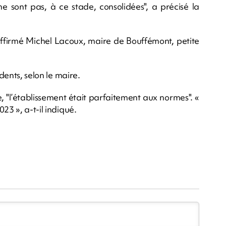
e sont pas, à ce stade, consolidées", a précisé la
a affirmé Michel Lacoux, maire de Bouffémont, petite
idents, selon le maire.
 "l’établissement était parfaitement aux normes". «
23 », a-t-il indiqué.