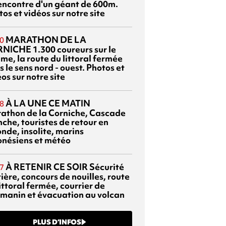
rencontre d'un géant de 600m.
os et vidéos sur notre site
MARATHON DE LA
0
RNICHE
1.300 coureurs sur le
me, la route du littoral fermée
 le sens nord - ouest. Photos et
os sur notre site
À LA UNE CE MATIN
8
athon de la Corniche, Cascade
che, touristes de retour en
nde, insolite, marins
onésiens et météo
À RETENIR CE SOIR
Sécurité
7
ière, concours de nouilles, route
ittoral fermée, courrier de
manin et évacuation au volcan
PLUS D’INFOS