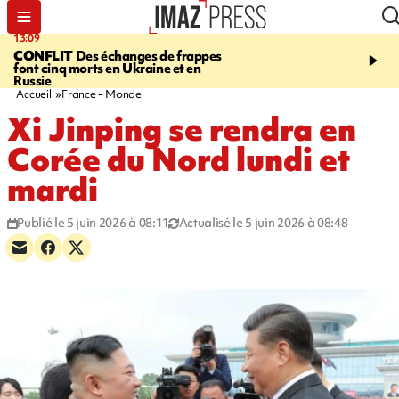
13:09
17:14
CONFLIT
Des échanges de frappes
ESCALADE
Quatre méd
font cinq morts en Ukraine et en
européennes pour les je
Russie
grimpeurs réunionnais 
Accueil
France - Monde
Xi Jinping se rendra en
Corée du Nord lundi et
mardi
Publié le 5 juin 2026 à 08:11
Actualisé le 5 juin 2026 à 08:48