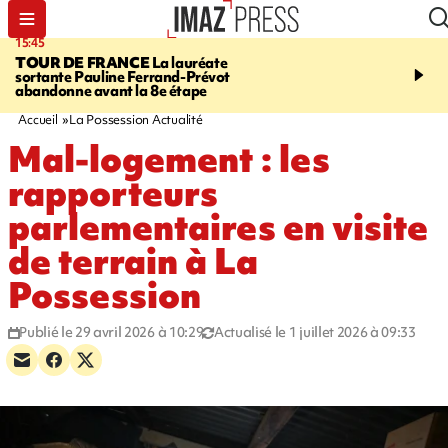
15:45
20:17
TOUR DE FRANCE
La lauréate
À RETENIR CE SOIR
Sé
sortante Pauline Ferrand-Prévot
routière, concours de nou
abandonne avant la 8e étape
du littoral fermée, courr
Darmanin et évacuation
Accueil
La Possession Actualité
Mal-logement : les
rapporteurs
parlementaires en visite
de terrain à La
Possession
Publié le 29 avril 2026 à 10:29
Actualisé le 1 juillet 2026 à 09:33