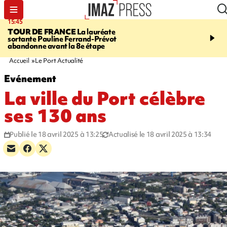
15:45
20:17
TOUR DE FRANCE
La lauréate
À RETENIR CE SOIR
Sé
sortante Pauline Ferrand-Prévot
routière, concours de nou
abandonne avant la 8e étape
du littoral fermée, courr
Darmanin et évacuation
Accueil
Le Port Actualité
Evénement
La ville du Port célèbre
ses 130 ans
Publié le 18 avril 2025 à 13:25
Actualisé le 18 avril 2025 à 13:34