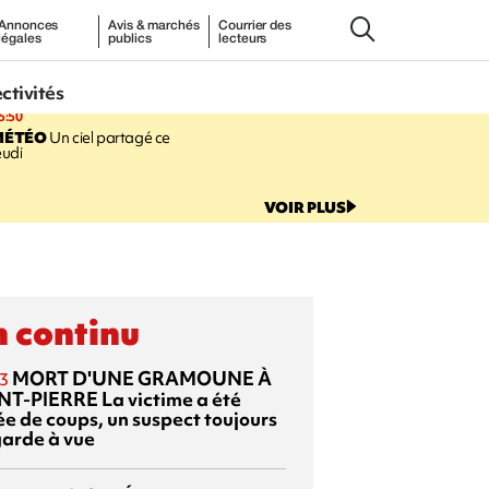
Annonces
Avis & marchés
Courrier des
légales
publics
lecteurs
ectivités
5:50
MÉTÉO
Un ciel partagé ce
eudi
VOIR PLUS
 continu
MORT D'UNE GRAMOUNE À
3
NT-PIERRE
La victime a été
ée de coups, un suspect toujours
garde à vue