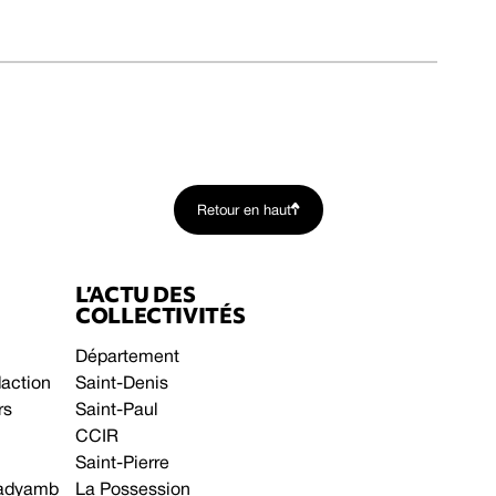
Retour en haut
L’ACTU DES
COLLECTIVITÉS
Département
daction
Saint-Denis
rs
Saint-Paul
CCIR
Saint-Pierre
 gadyamb
La Possession