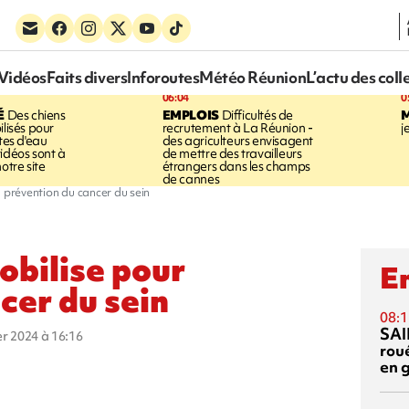
Vidéos
Faits divers
Inforoutes
Météo Réunion
L’actu des coll
06:04
0
É
Des chiens
EMPLOIS
Difficultés de
ilisés pour
recrutement à La Réunion -
j
ites d'eau
des agriculteurs envisagent
idéos sont à
de mettre des travailleurs
otre site
étrangers dans les champs
de cannes
la prévention du cancer du sein
mobilise pour
En
cer du sein
08:1
SAI
ier 2024 à 16:16
rou
en 