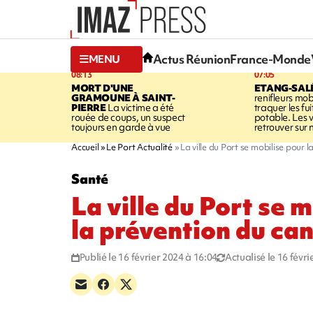
Actus Réunion
France-Monde
MENU
08:13
07:05
MORT D'UNE
ETANG-SAL
GRAMOUNE À SAINT-
renifleurs mob
PIERRE
La victime a été
traquer les fu
rouée de coups, un suspect
potable. Les v
toujours en garde à vue
retrouver sur n
Accueil
Le Port Actualité
La ville du Port se mobilise pour 
Santé
La ville du Port se 
la prévention du can
Publié le 16 février 2024 à 16:04
Actualisé le 16 févr