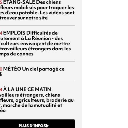
ETANG-SALÉ
Des chiens
5
fleurs mobilisés pour traquer les
es d'eau potable. Les vidéos sont
trouver sur notre site
EMPLOIS
Difficultés de
4
rutement à La Réunion - des
iculteurs envisagent de mettre
travailleurs étrangers dans les
mps de cannes
MÉTÉO
Un ciel partagé ce
0
di
À LA UNE CE MATIN
4
vailleurs étrangers, chiens
fleurs, agriculteurs, braderie au
t, marche de la mutualité et
éo
PLUS D’INFOS