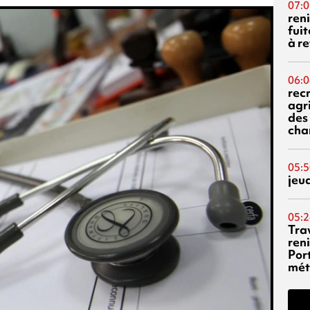
07:0
reni
fuit
à re
06:0
rec
agr
des 
cha
05:5
jeu
05:2
Tra
reni
Por
mét