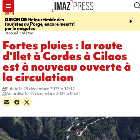
09:14
13:09
GIRONDE
Retour timide des
CONFLIT
Des échanges
touristes au Porge, encore meurtri
font cinq morts en Ukrai
par le mégafeu
Russie
Accueil
Météo
Fortes pluies : la route
d'Ilet à Cordes à Cilaos
est à nouveau ouverte à
la circulation
Publié le 29 décembre 2025 à 12:12
Actualisé le 31 décembre 2025 à 05:21