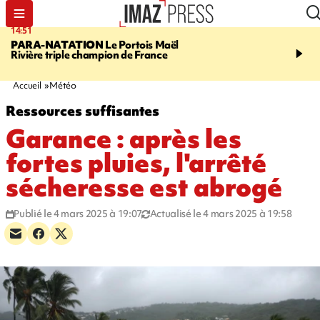
14:51
17:12
PARA-NATATION
Le Portois Maël
RÉGION RÉUNION
47 
Rivière triple champion de France
s'envolent pour "étudier 
Québec"
Accueil
Météo
Ressources suffisantes
Garance : après les
fortes pluies, l'arrêté
sécheresse est abrogé
Publié le 4 mars 2025 à 19:07
Actualisé le 4 mars 2025 à 19:58