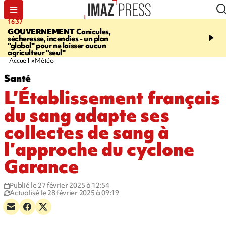
16:37
20:23
GOUVERNEMENT
Canicules,
À RETENIR CE SOIR
H
sécheresse, incendies - un plan
interpellé, coprs retrouv
"global" pour ne laisser aucun
conducteurs, fin de grèv
agriculteur "seul"
maltraités
Accueil
Météo
Santé
L’Établissement français
du sang adapte ses
collectes de sang à
l’approche du cyclone
Garance
Publié le 27 février 2025 à 12:54
Actualisé le 28 février 2025 à 09:19