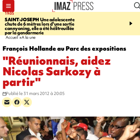
19:05
20:44
SAINT-JOSEPH
Une adolescente
À RETENIR CE SOIR
G
chute de 6 mètres lors d'une sortie
rouée de coups, cycliste,
cannyoning, elle a été hélitreuillée
personne disparue et c
par la gendarmerie
para-natation
Accueil
A la une
François Hollande au Parc des expositions
"Réunionnais, aidez
Nicolas Sarkozy à
partir"
Publié le 31 mars 2012 à 20:05