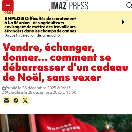
06:04
09:10
EMPLOIS
Difficultés de recrutement
SAINTE-SUZANNE
Un 
à La Réunion - des agriculteurs
en panne sur la RN2, la v
envisagent de mettre des travailleurs
et la bretelle de la sortie
étrangers dans les champs de cannes
l’échangeur de la Marin
Accueil
Sélection de la rédaction
Vendre, échanger,
donner… comment se
débarrasser d'un cadeau
de Noël, sans vexer
Publié le 28 décembre 2025 à 06:13
Actualisé le 28 décembre 2025 à 13:50