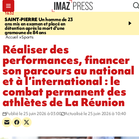
16:32
21:08
SAINT-PIERRE
Un homme de 23
MONDE
Arabie saoudit
ans mis en examen et placé en
et Turquie scellent un p
détention après la mort d'une
défense en pleine guerr
gramoune de 84 ans
Orient
Accueil
Sports
Réaliser des
performances, financer
son parcours au national
et à l’international : le
combat permanent des
athlètes de La Réunion
Publié le 25 juin 2026 à 03:00
Actualisé le 25 juin 2026 à 10:40