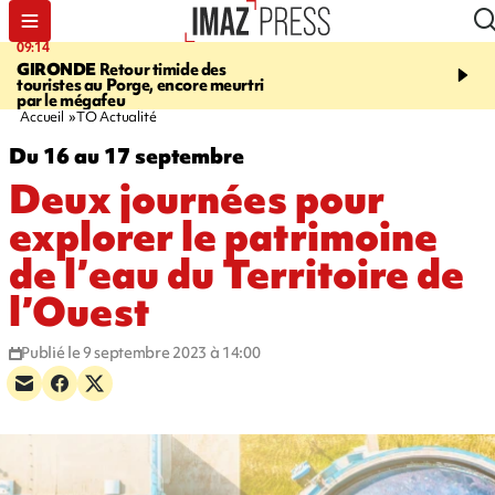
09:14
13:09
GIRONDE
Retour timide des
CONFLIT
Des échanges
touristes au Porge, encore meurtri
font cinq morts en Ukrai
par le mégafeu
Russie
Accueil
TO Actualité
Du 16 au 17 septembre
Deux journées pour
explorer le patrimoine
de l’eau du Territoire de
l’Ouest
Publié le 9 septembre 2023 à 14:00