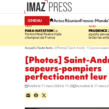
Actus Réunion
France-Monde
MENU
14:51
12:23
PARA-NATATION
Le
PRUDENCE
L
Portois Maël Rivière triple
squishy peuve
champion de France
brûler les enf
Accueil
Toute l'actu
[Photos] Saint-André : 13 jeunes sape
[Photos] Saint-Andr
sapeurs-pompiers
perfectionnent leur
Publié le 11 mars 2026 à 11:20
Actualisé le 11 mars 