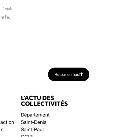
4 mois
refé.
Retour en haut
L’ACTU DES
COLLECTIVITÉS
Département
daction
Saint-Denis
rs
Saint-Paul