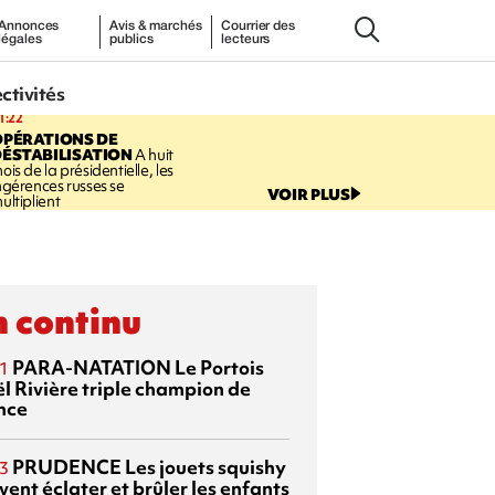
Annonces
Avis & marchés
Courrier des
légales
publics
lecteurs
ectivités
1:22
OPÉRATIONS DE
ÉSTABILISATION
A huit
ois de la présidentielle, les
ngérences russes se
VOIR PLUS
ultiplient
 continu
PARA-NATATION
Le Portois
1
l Rivière triple champion de
nce
PRUDENCE
Les jouets squishy
3
ent éclater et brûler les enfants