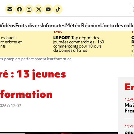
Vidéos
Faits divers
Inforoutes
Météo Réunion
L’actu des coll
12:03
1
es jouets
LE PORT
Top départ des
nt éclater et
journées commerciales - 160
D
ants
commerçants pour 10 jours
m
de bonnes affaires
i
m
urs-pompiers perfectionnent leur formation
é : 13 jeunes
En
 formation
14:5
Maë
2026 à 12:07
Fra
12:2
peuv