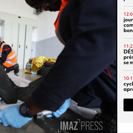
12:0
jou
com
bon
11:2
DÉS
prés
se m
10:1
cyc
aprè