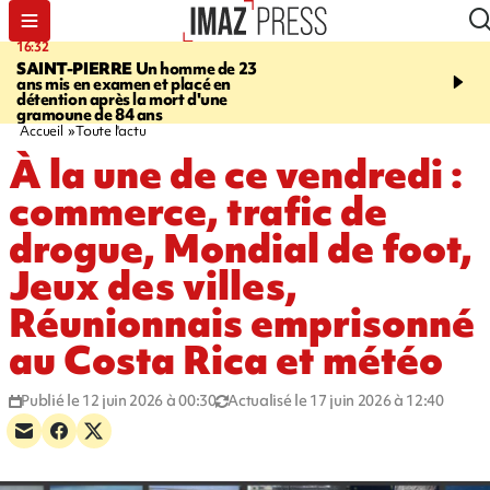
16:32
21:08
SAINT-PIERRE
Un homme de 23
MONDE
Arabie saoudit
ans mis en examen et placé en
et Turquie scellent un p
détention après la mort d'une
défense en pleine guerr
gramoune de 84 ans
Orient
Accueil
Toute l'actu
À la une de ce vendredi :
commerce, trafic de
drogue, Mondial de foot,
Jeux des villes,
Réunionnais emprisonné
au Costa Rica et météo
Publié le 12 juin 2026 à 00:30
Actualisé le 17 juin 2026 à 12:40