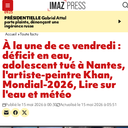
09:25
11:43
PRÉSIDENTIELLE
Gabriel Attal
INFOROUTE
À Saint-D
porte plainte, dénonçant une
accident après le virage 
ingérence russe
Jamaïque provoque 9 
d'embouteillages
Accueil
Toute l'actu
À la une de ce vendredi :
déficit en eau,
adolescent tué à Nantes,
l'artiste-peintre Khan,
Mondial-2026, Lire sur
l'eau et météo
Publié le 15 mai 2026 à 00:30
Actualisé le 15 mai 2026 à 05:51