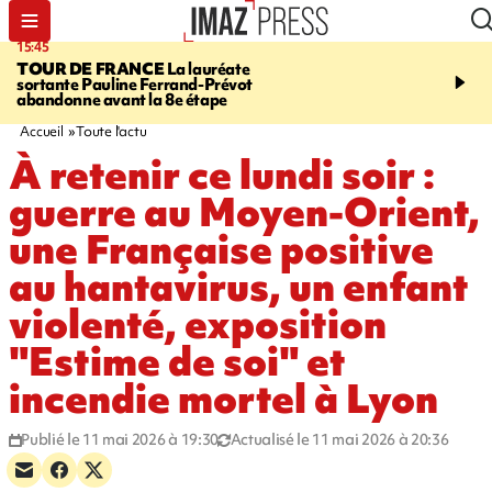
15:45
20:17
TOUR DE FRANCE
La lauréate
À RETENIR CE SOIR
Sé
sortante Pauline Ferrand-Prévot
routière, concours de nou
abandonne avant la 8e étape
du littoral fermée, courr
Darmanin et évacuation
Accueil
Toute l'actu
À retenir ce lundi soir :
guerre au Moyen-Orient,
une Française positive
au hantavirus, un enfant
violenté, exposition
"Estime de soi" et
incendie mortel à Lyon
Publié le 11 mai 2026 à 19:30
Actualisé le 11 mai 2026 à 20:36